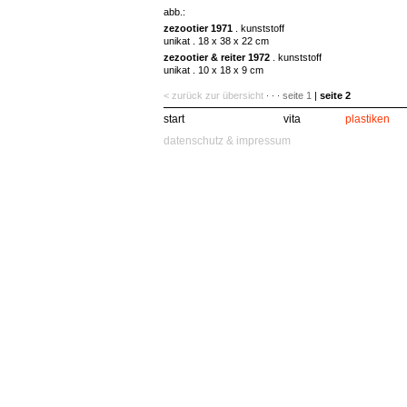
abb.:
zezootier 1971
. kunststoff
unikat . 18 x 38 x 22 cm
zezootier & reiter 1972
. kunststoff
unikat . 10 x 18 x 9 cm
< zurück zur übersicht
seite 1
|
seite 2
· · ·
start
vita
plastiken
datenschutz & impressum