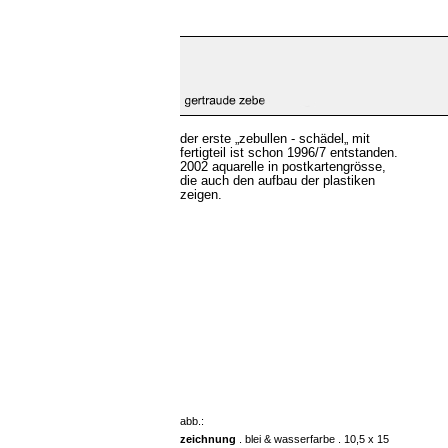
der erste „zebullen - schädel„ mit
fertigteil ist schon 1996/7 entstanden.
2002 aquarelle in postkartengrösse,
die auch den aufbau der plastiken
zeigen.
abb.:
zeichnung
. blei & wasserfarbe . 10,5 x 15