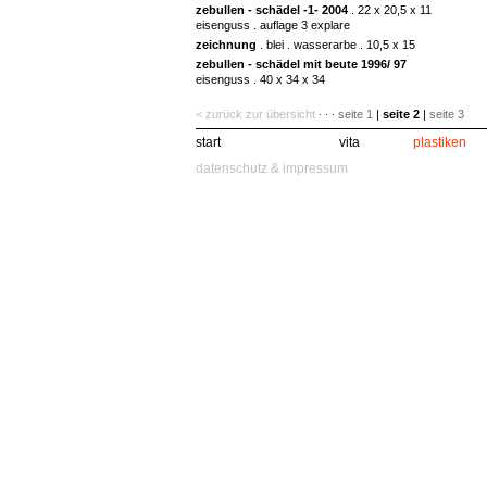
zebullen - schädel -1- 2004
. 22 x 20,5 x 11
eisenguss . auflage 3 explare
zeichnung
. blei . wasserarbe . 10,5 x 15
zebullen - schädel mit beute 1996/ 97
eisenguss . 40 x 34 x 34
< zurück zur übersicht
seite 1
|
seite 2
|
seite 3
· · ·
start
vita
plastiken
datenschutz & impressum